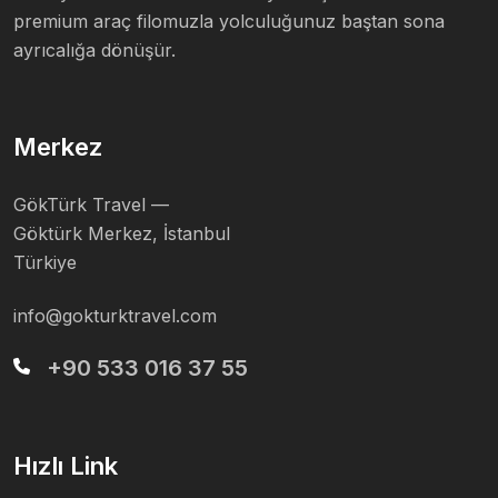
premium araç filomuzla yolculuğunuz baştan sona
ayrıcalığa dönüşür.
Merkez
GökTürk Travel —
Göktürk Merkez, İstanbul
Türkiye
info@gokturktravel.com
+90 533 016 37 55
Hızlı Link