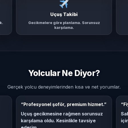
Uçuş Takibi
k.
Gecikmelere göre planlama. Sorunsuz
karşılama.
Yolcular Ne Diyor?
Gerçek yolcu deneyimlerinden kısa ve net yorumlar.
“Profesyonel şoför, premium hizmet.”
“Fi
Uçuş gecikmesine rağmen sorunsuz
Sab
karşılama oldu. Kesinlikle tavsiye
içi
ederim.