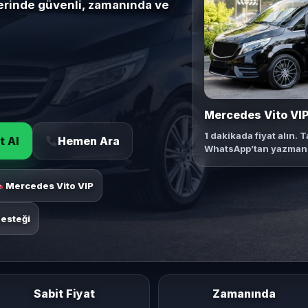
rlerinde güvenli, zamanında ve
Mercedes Vito VIP
1 dakikada fiyat alın. T
t Al
Hemen Ara
WhatsApp’tan yazmanız
Mercedes Vito VIP
esteği
Sabit Fiyat
Zamanında