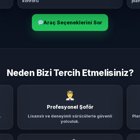
konforu
pla
Araç Seçeneklerini Sor
Neden Bizi Tercih Etmelisiniz?
Profesyonel Şoför
.
Lisanslı ve deneyimli sürücülerle güvenli
Pla
yolculuk.