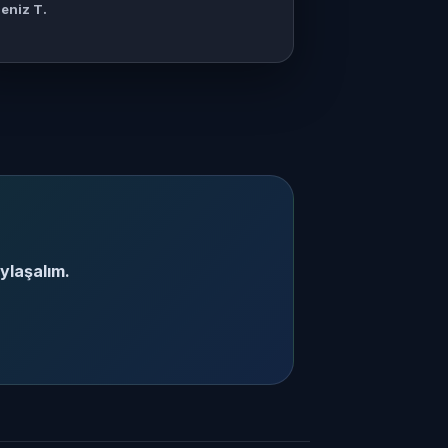
eniz T.
aylaşalım.