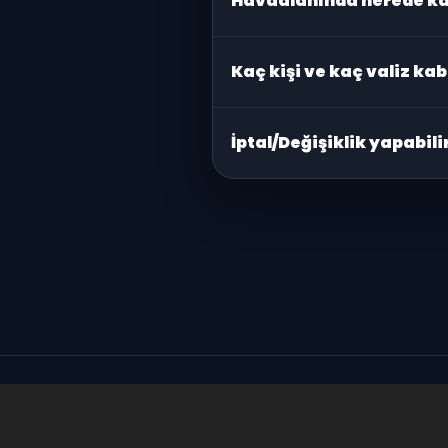
Havaalanında nerede ka
Şoförünüz terminal çıkışında
a
Kaç kişi ve kaç valiz kab
Araç tipine göre değişir. Merc
İptal/Değişiklik yapabil
Evet. Plan değişikliklerini müm