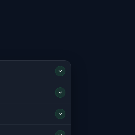
 noktanızı iletmeniz yeterli.
.
ilgilendirilir.