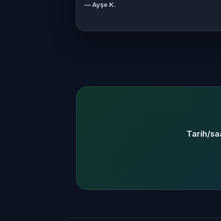
— Ayşe K.
Tarih/saa