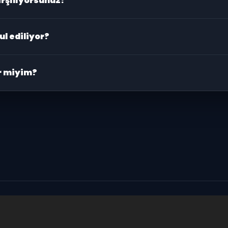
rşılıyorsunuz?
dınızla
karşılar ve araca kadar eşlik eder. Detaylar WhatsApp’ta
ul ediliyor?
edes Vito VIP için kişi sayısı ve bagaj durumunu yazmanızla en u
ir miyim?
kün olduğunca erken iletirseniz hızlıca güncelleriz. Detayları W