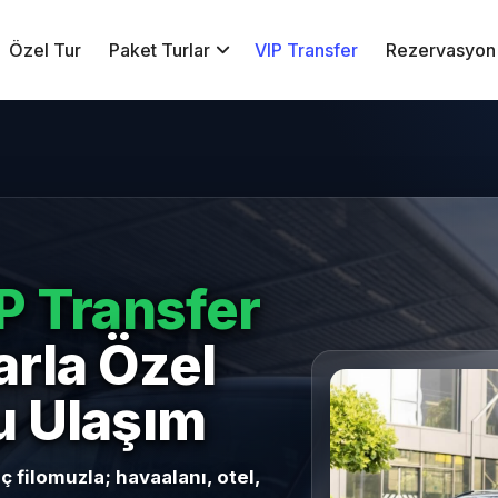
Özel Tur
Paket Turlar
VIP Transfer
Rezervasyon
IP Transfer
arla Özel
u Ulaşım
 filomuzla; havaalanı, otel,