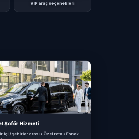
VIP araç seçenekleri
l Şoför Hizmeti
r içi / şehirler arası • Özel rota • Esnek