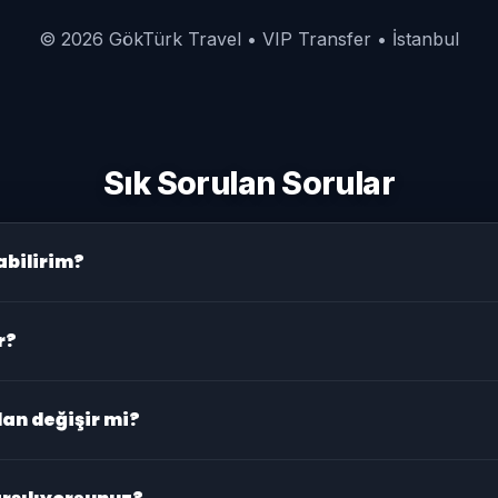
©
2026
GökTürk Travel • VIP Transfer • İstanbul
Sık Sorulan Sorular
abilirim?
zervasyon Yap
butonuna tıklayarak tarih/saat, kişi sayısı ve varış
r?
uz. Bilgi paylaşırsanız şoförünüz varış saatinize göre planlanır
dan değişir mi?
zli ücret
yoktur. Ek talepler (bekleme, ekstra durak vb.) önceden b