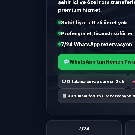
şehir içi ve özel rota transfe
premium hizmet.
Sabit fiyat • Gizli ücret yok
Profesyonel, lisanslı şoförler
7/24 WhatsApp rezervasyon
WhatsApp’tan Hemen Fiya
⏱ Ortalama cevap süresi: 2 dk
Kurumsal fatura / Rezervasyon d
7/24