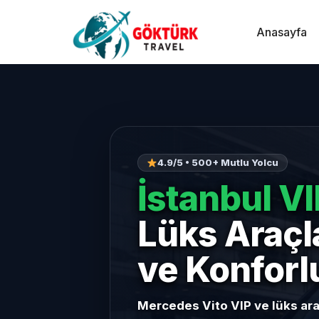
Anasayfa
4.9/5 • 500+ Mutlu Yolcu
İstanbul V
Lüks Araçl
ve Konforl
Mercedes Vito VIP ve lüks araç