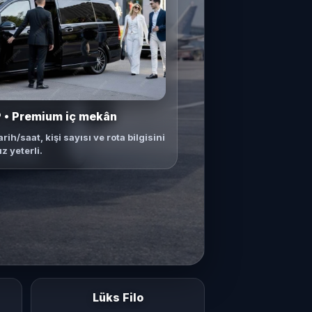
 • Premium iç mekân
arih/saat, kişi sayısı ve rota bilgisini
 yeterli.
Lüks Filo