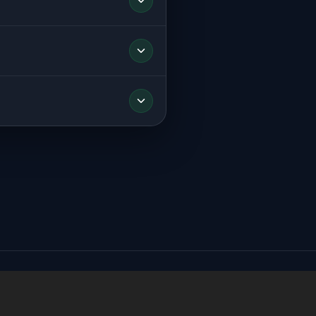
n paylaşılır.
ygun aracı yönlendiririz.
hatsApp’tan paylaşabilirsiniz.