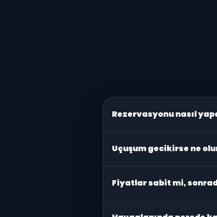
Rezervasyonu nasıl yap
WhatsApp üzerinden
Hızlı Re
Uçuşum gecikirse ne olu
Uçuş gecikmelerini takip ediyor
Fiyatlar sabit mi, sonra
Evet, anlaşılan fiyat sabittir.
Gi