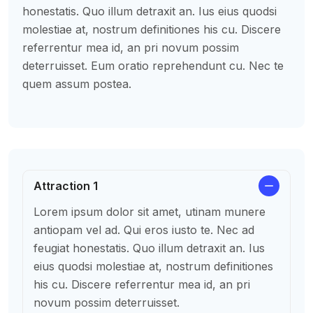
honestatis. Quo illum detraxit an. Ius eius quodsi
molestiae at, nostrum definitiones his cu. Discere
referrentur mea id, an pri novum possim
deterruisset. Eum oratio reprehendunt cu. Nec te
quem assum postea.
Attraction 1
Lorem ipsum dolor sit amet, utinam munere
antiopam vel ad. Qui eros iusto te. Nec ad
feugiat honestatis. Quo illum detraxit an. Ius
eius quodsi molestiae at, nostrum definitiones
his cu. Discere referrentur mea id, an pri
novum possim deterruisset.