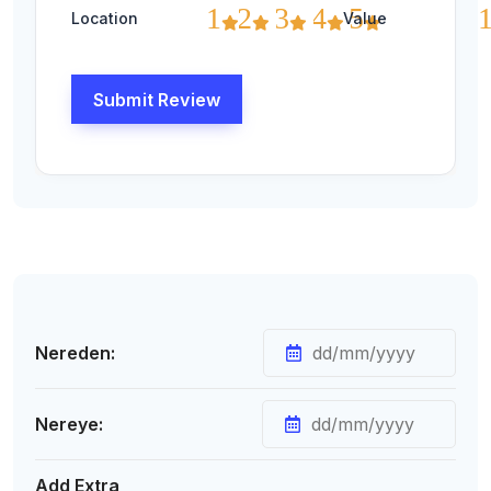
1
2
3
4
5
Location
Value
Nereden:
Nereye:
Add Extra