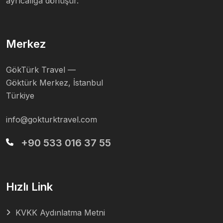
ayrıcalığa dönüşür.
Merkez
GökTürk Travel —
Göktürk Merkez, İstanbul
Türkiye
info@gokturktravel.com
+90 533 016 37 55
Hızlı Link
KVKK Aydınlatma Metni